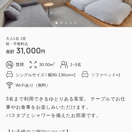
大人
1
名
1
室
税・手数料込
31,000
合計
円
2
禁煙
30.00m
1~3名
シングルサイズ / 幅90-130cm×2
ソファベッド×1
Wi-Fiあり（無料）
3名まで利用できるゆとりある客室。 テーブルでお仕
事やお食事をお楽しみいただけます。
バスタブとシャワーを備えたお部屋です。
【お子様のご宿泊について】