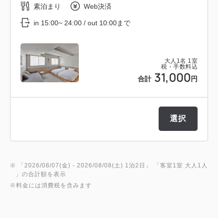
素泊まり
Web決済
in 15:00~ 24:00 / out 10:00まで
大人
1
名
1
室
税・手数料込
31,000
合計
円
選択
※ 「
2026/08/07(金)
- 2026/08/08(土)
1泊2日
」 「
客室1室 大人1人
」の合計額を表示
※料金には消費税を含みます