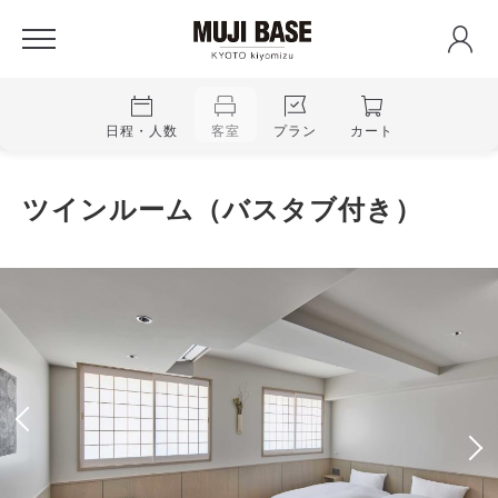
日程・人数
客室
プラン
カート
ツインルーム（バスタブ付き）